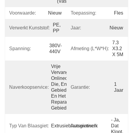
(vasteland)
Voorwaarde:
Nieuw
Toepassing:
Fles
PE, 
Verwerkt Kunststof:
Jaar:
Nieuw
PP
7.3 
380V-
Spanning:
Afmeting (l*w*h):
X3.2 
440V
X 5M
Vrije 
Vervangstukken, 
Onlineondersteuning 
Die, En, 
1 
Naverkoopservice:
Garantie:
Gebiedsonderhoud 
Jaar
En Het 
Reparatiedienst 
Gebiedsin
- Ja, 
Typ Van Blaasgiet:
Extrusieblaasgietwerk
Automatisch:
Dat 
Klopt.