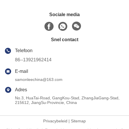
Sociale media
Snel contact
Telefoon
86--13921962414
E-mail
samonleechina@163.com
Adres
No.3, HuaTai-Road, GangKou-Stad, ZhangJiaGang-Stad,
215612, JiangSu-Provincie, China
Privacybeleid
|
Sitemap