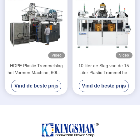
Video
Video
HDPE Plastic Trommelslag
10 liter de Slag van de 15
het Vormen Machine, 60L-de
Liter Plastic Trommel het
Slag van de
Vormen Machine, Plastic
Vind de beste prijs
Vind de beste prijs
Trommeluitdrijving het
Container Productiemachine
Vormen Machine