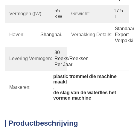
55 
17.5 
Vermogen ((w):
Gewicht:
KW
T
Standaar
Haven:
Shanghai.
Verpakking Details:
Export 
Verpakk
80 
Levering Vermogen:
Reeks/Reeksen 
Per Jaar
plastic trommel die machine 
maakt
Markeren:
, 
de slag van de waterfles het 
vormen machine
Productbeschrijving