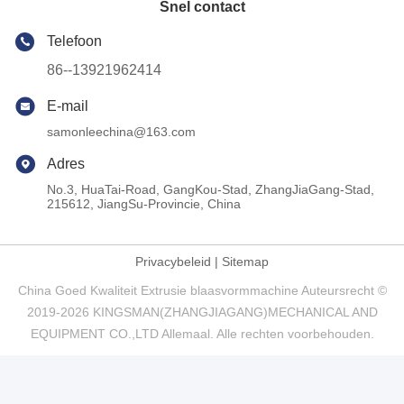
Snel contact
Telefoon
86--13921962414
E-mail
samonleechina@163.com
Adres
No.3, HuaTai-Road, GangKou-Stad, ZhangJiaGang-Stad,
215612, JiangSu-Provincie, China
Privacybeleid
|
Sitemap
China Goed Kwaliteit Extrusie blaasvormmachine Auteursrecht ©
2019-2026 KINGSMAN(ZHANGJIAGANG)MECHANICAL AND
EQUIPMENT CO.,LTD Allemaal. Alle rechten voorbehouden.