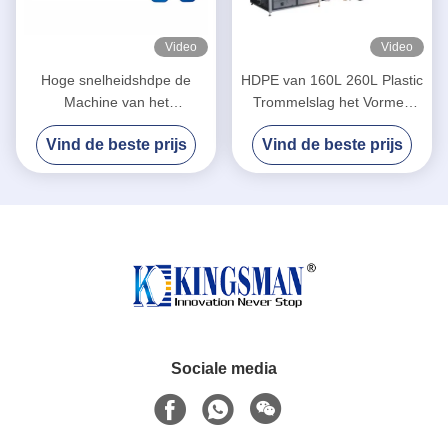
Video
Video
Hoge snelheidshdpe de
HDPE van 160L 260L Plastic
Machine van het
Trommelslag het Vormen
Slagafgietsel, Uitdrijvingsslag
Machine Servo Hydraulisch
Vind de beste prijs
Vind de beste prijs
het Vormen Machine
Systeem
Sociale media