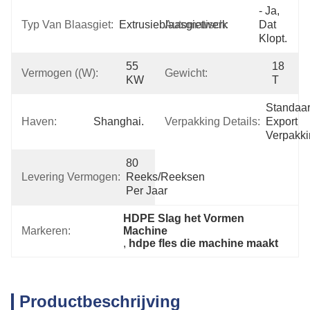
- Ja, 
Typ Van Blaasgiet:
Extrusieblaasgietwerk
Automatisch:
Dat 
Klopt.
55 
18 
Vermogen ((w):
Gewicht:
KW
T
Standaar
Haven:
Shanghai.
Verpakking Details:
Export 
Verpakk
80 
Levering Vermogen:
Reeks/Reeksen 
Per Jaar
HDPE Slag het Vormen 
Markeren:
Machine
, 
hdpe fles die machine maakt
Productbeschrijving