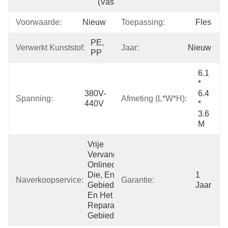
(vasteland)
Voorwaarde:
Nieuw
Toepassing:
Fles
PE, 
Verwerkt Kunststof:
Jaar:
Nieuw
PP
6.1 
* 
380V-
6.4 
Spanning:
Afmeting (l*w*h):
440V
* 
3.6 
M
Vrije 
Vervangstukken, 
Onlineondersteuning 
Die, En, 
1 
Naverkoopservice:
Garantie:
Gebiedsonderhoud 
Jaar
En Het 
Reparatiedienst 
Gebiedsin