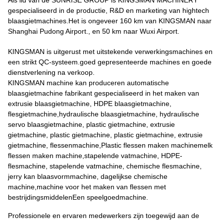
Als lid van de SUNRISE GROUP is KINGSMAN MACHINERY
gespecialiseerd in de productie, R&D en marketing van hightech
blaasgietmachines.Het is ongeveer 160 km van KINGSMAN naar
Shanghai Pudong Airport., en 50 km naar Wuxi Airport.
KINGSMAN is uitgerust met uitstekende verwerkingsmachines en
een strikt QC-systeem.goed gepresenteerde machines en goede
dienstverlening na verkoop.
KINGSMAN machine kan produceren automatische
blaasgietmachine fabrikant gespecialiseerd in het maken van
extrusie blaasgietmachine, HDPE blaasgietmachine,
flesgietmachine,hydraulische blaasgietmachine, hydraulische
servo blaasgietmachine, plastic gietmachine, extrusie
gietmachine, plastic gietmachine, plastic gietmachine, extrusie
gietmachine, flessenmachine,Plastic flessen maken machinemelk
flessen maken machine,stapelende vatmachine, HDPE-
flesmachine, stapelende vatmachine, chemische flesmachine,
jerry kan blaasvormmachine, dagelijkse chemische
machine,machine voor het maken van flessen met
bestrijdingsmiddelenEen speelgoedmachine.
Professionele en ervaren medewerkers zijn toegewijd aan de