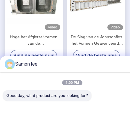
Video
Video
Hoge het Afgietselvormen
De Slag van de Johnsonfles
van de
het Vormen Geavanceerde
Nauwkeurigheidsslag, de
het Ontwerp Hoge
Vind de beste prijs
Vind de beste prijs
Multi Hoge Betrouwbaarheid
Duurzaamheid van het
van de Holtevorm
Matrijzenaluminium
Samon lee
Materiaal
5:00 PM
Good day, what product are you looking for?
Sociale media