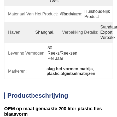
(vasteland)
Huishoudelijk 
Materiaal Van Het Product:
Aluminium
Producten:
Product
Standaar
Haven:
Shanghai.
Verpakking Details:
Export 
Verpakk
80 
Levering Vermogen:
Reeks/Reeksen 
Per Jaar
slag het vormen matrijs
, 
Markeren:
plastic afgietselmatrijzen
Productbeschrijving
OEM op maat gemaakte 200 liter plastic fles
blaasvorm