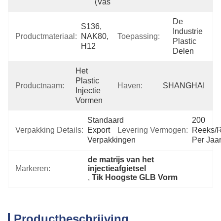
(vasteland)
De 
S136, 
Industrie 
Productmateriaal:
NAK80, 
Toepassing:
Plastic 
H12
Delen
Het 
Plastic 
Productnaam:
Haven:
SHANGHAI
Injectie 
Vormen
Standaard 
200 
Verpakking Details:
Export 
Levering Vermogen:
Reeks/R
Verpakkingen
Per Jaa
de matrijs van het 
Markeren:
injectieafgietsel
, 
Tik Hoogste GLB Vorm
Productbeschrijving