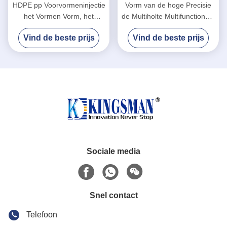
HDPE pp Voorvormeninjectie
Vorm van de hoge Precisie
het Vormen Vorm, het
de Multiholte Multifunctioneel
Multiholteinjectie Vormen
voor HDPE pp
Vind de beste prijs
Vind de beste prijs
Voorvormeninjectie
Sociale media
Snel contact
Telefoon