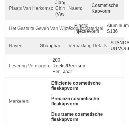
Jiangsu, 
Cosmetische 
Plaats Van Herkomst:
China 
Naam:
Kapvorm
(Vasteland)
Plastic 
Aluminium 
Het Gestalte Geven Van Wijze:
Productmateriaal:
Injectievorm
S136
STANDA
Haven:
Shanghai
Verpakking Details:
UITVOER
200 
Levering Vermogen:
Reeks/Reeksen 
Per   Jaar
Efficiënte cosmetische 
fleskapvorm
, 
Precieze cosmetische 
Markeren:
fleskapvorm
, 
Duurzame cosmetische 
fleskapvorm