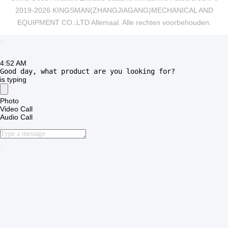
China Goed Kwaliteit Extrusie blaasvormmachine Auteursrecht ©
2019-2026 KINGSMAN(ZHANGJIAGANG)MECHANICAL AND
EQUIPMENT CO.,LTD Allemaal. Alle rechten voorbehouden.
4:52 AM
Good day, what product are you looking for?
is typing
Photo
Video Call
Audio Call