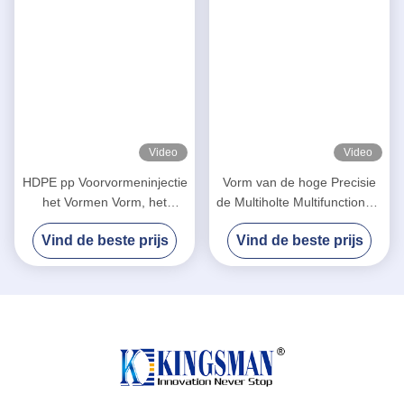
Video
Video
HDPE pp Voorvormeninjectie
Vorm van de hoge Precisie
het Vormen Vorm, het
de Multiholte Multifunctioneel
Multiholteinjectie Vormen
voor HDPE pp
Vind de beste prijs
Vind de beste prijs
Voorvormeninjectie