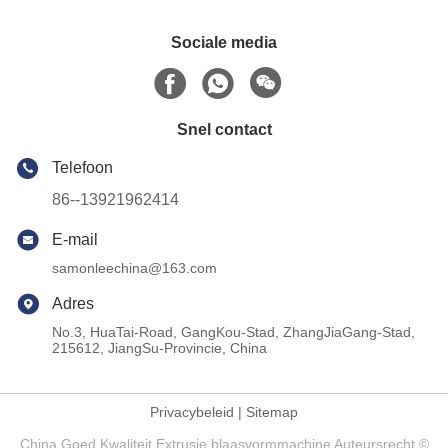
Sociale media
Snel contact
Telefoon
86--13921962414
E-mail
samonleechina@163.com
Adres
No.3, HuaTai-Road, GangKou-Stad, ZhangJiaGang-Stad,
215612, JiangSu-Provincie, China
Privacybeleid
|
Sitemap